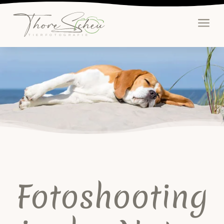

a
Startseite
Portfolio
Dein Fotoshooting
Gutscheine
Coaching
Über mich
Fotoshooting
Kontakt
Meinersfehner Str. 46
26670 Uplengen