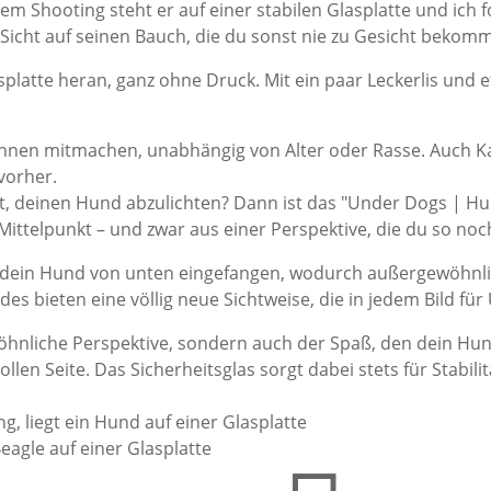
 Shooting steht er auf einer stabilen Glasplatte und ich f
Sicht auf seinen Bauch, die du sonst nie zu Gesicht bekomm
platte heran, ganz ohne Druck. Mit ein paar Leckerlis und 
en mitmachen, unabhängig von Alter oder Rasse. Auch Katze
vorher.
t, deinen Hund abzulichten? Dann ist das "Under Dogs | Hu
Mittelpunkt – und zwar aus einer Perspektive, die du so noc
ird dein Hund von unten eingefangen, wodurch außergewöhnli
s bieten eine völlig neue Sichtweise, die in jedem Bild fü
nliche Perspektive, sondern auch der Spaß, den dein Hund d
ollen Seite. Das Sicherheitsglas sorgt dabei stets für Stabi