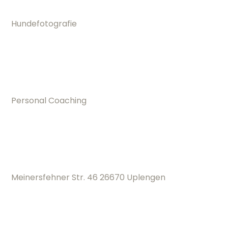
Meinersfehner Str. 46 26670 Uplengen
0176 - 22284270
moin@Tierfoto.de
Informationen
Fotos in der Natur
Fotos auf der Insel
Fotos im Fotostudio
Hunde von unten