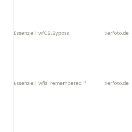
Essenziell
wfls-remembered-*
Essenziell
real_cookie_banner*
.