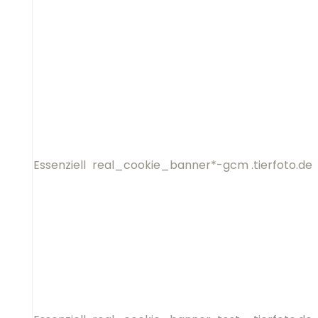
Essenziell
real_cookie_banner*-gcm
.
Essenziell
real_cookie_banner-test
.