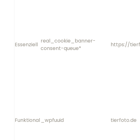
real_cookie_banner-
Essenziell
h
consent-queue*
Funktional
_wpfuuid
Funktional
comment_author_*