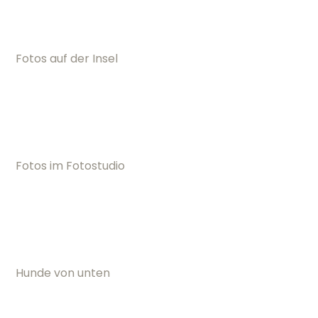
Historie
Einwilligungen widerrufen
© Copyright 2026 | Tierfoto.de | Fotograf Thore Scheu